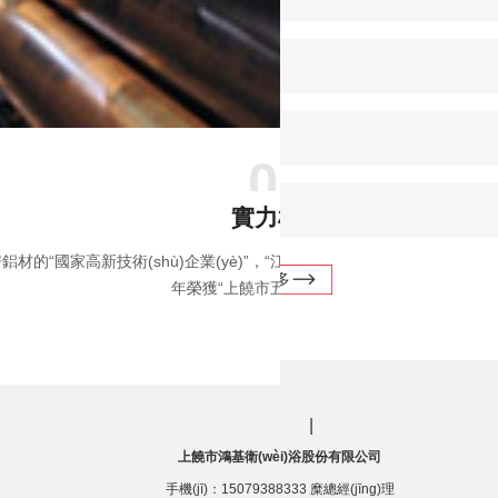
01
實力雄厚
家高新技術(shù)企業(yè)”，“江西省專精特新中小企業(yè)”，“江西省科技型
查看更多
年榮獲“上饒市五一勞動獎狀”。
|
上饒市鴻基衛(wèi)浴股份有限公司
手機(jī)：15079388333 糜總經(jīng)理