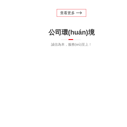
查看更多
公司環(huán)境
誠信為本，服務(wù)至上！