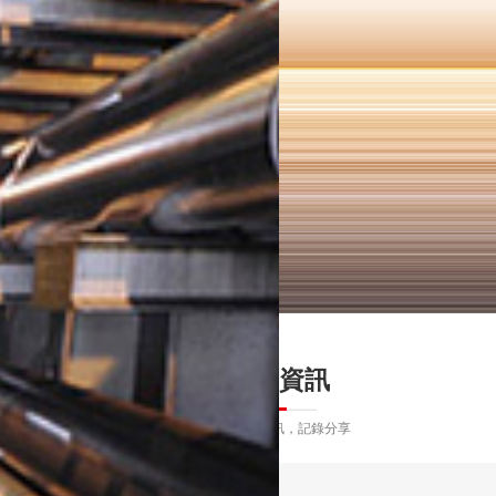
新聞資訊
行業(yè)資訊，記錄分享