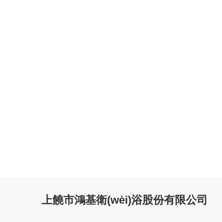
上饒市鴻基衛(wèi)浴股份有限公司