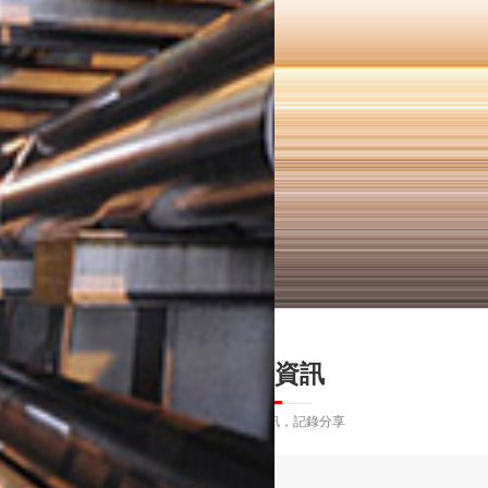
新聞資訊
行業(yè)資訊，記錄分享