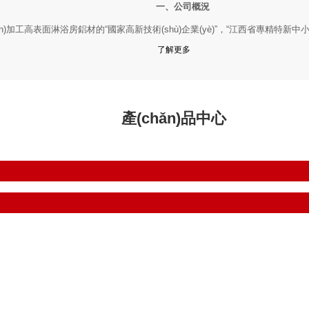
一、公司概況
chǎn)加工高表面淋浴房鋁材的“國家高新技術(shù)企業(yè)”，“江西省專精特新中小企業(yè)
了解更多
產(chǎn)品中心