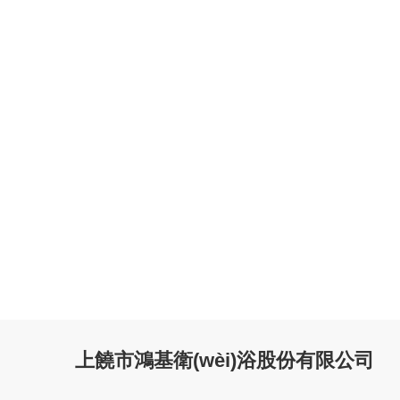
上饒市鴻基衛(wèi)浴股份有限公司