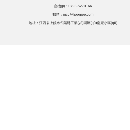
座機(jī)：0793-5270166
郵箱：mcc@hoonjee.com
地址：江西省上饒市弋陽縣工業(yè)園區(qū)南巖小區(qū)