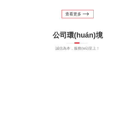
查看更多
公司環(huán)境
誠信為本，服務(wù)至上！