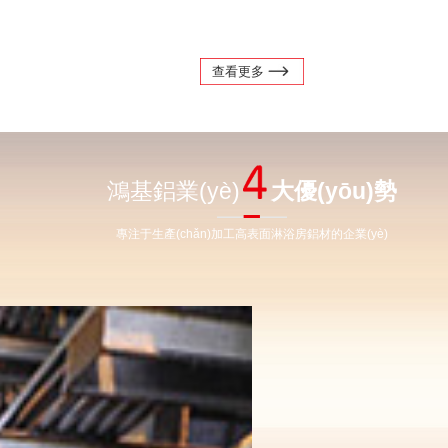
查看更多
鴻基鋁業(yè)
大優(yōu)勢
專注于生產(chǎn)加工高表面淋浴房鋁材的企業(yè)